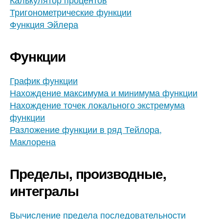
Тригонометрические функции
Функция Эйлера
Функции
График функции
Нахождение максимума и минимума функции
Нахождение точек локального экстремума
функции
Разложение функции в ряд Тейлора,
Маклорена
Пределы, производные,
интегралы
Вычисление предела последовательности