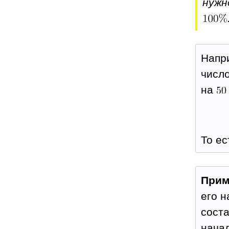
нужн
Напри
числ
на
То ес
Прим
его 
соста
начал