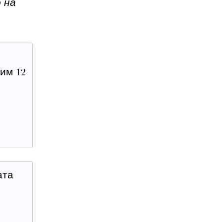
 на
лим
ата