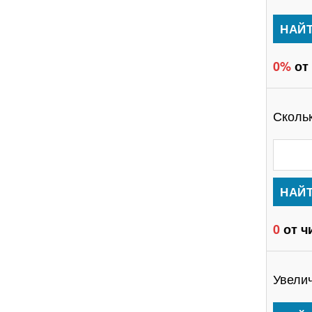
0%
от
Сколь
0
от ч
Увели