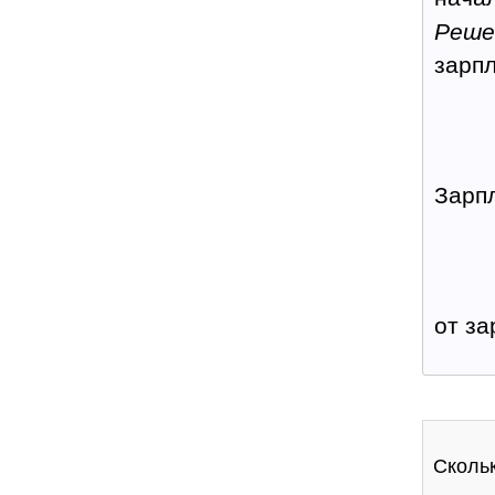
Реше
зарп
Зарп
от за
Сколь