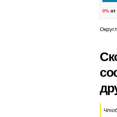
0%
от
Округ
Ск
со
др
Чтоб