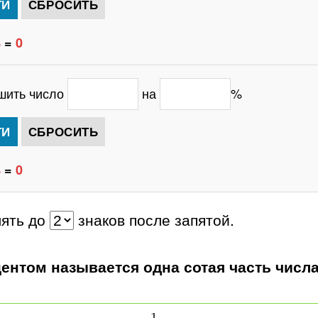
%
=
0
шить число
на
%
%
=
0
лять до
знаков после запятой.
ентом называется одна сотая часть числа