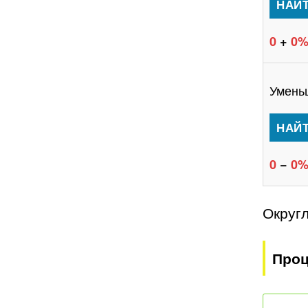
0
+
0
Умень
0
−
0
Округ
Проц