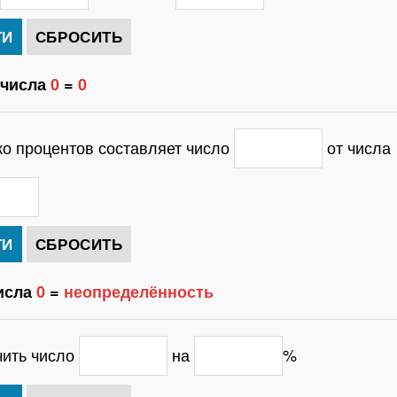
 числа
0
=
0
ко процентов составляет число
от числа
исла
0
=
неопределённость
чить число
на
%