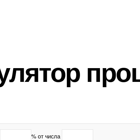
улятор про
% от числа