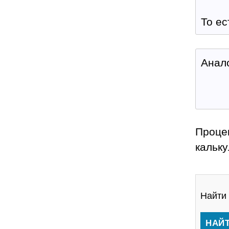
То е
Анал
Проце
кальку
Найти