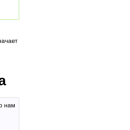
начает
а
то нам