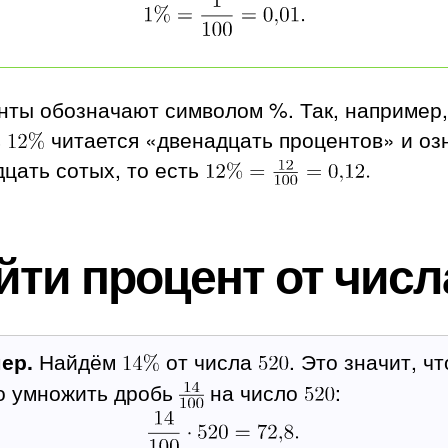
нты обозначают символом %. Так, например,
ь
читается «двенадцать процентов» и оз
цать сотых, то есть
йти процент от числ
ер.
Найдём
от числа
. Это значит, ч
о умножить дробь
на число
: