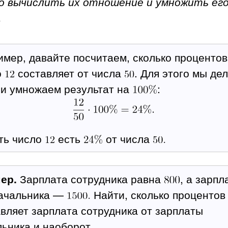
о вычислить их отношение и умножить его
.
мер, давайте посчитаем, сколько процентов
о
составляет от числа
. Для этого мы де
и умножаем результат на
:
ть число
есть
от числа
ер.
Зарплата сотрудника равна
, а зарпл
начальника —
Найти, сколько процентов
вляет зарплата сотрудника от зарплаты
ьника и наоборот.