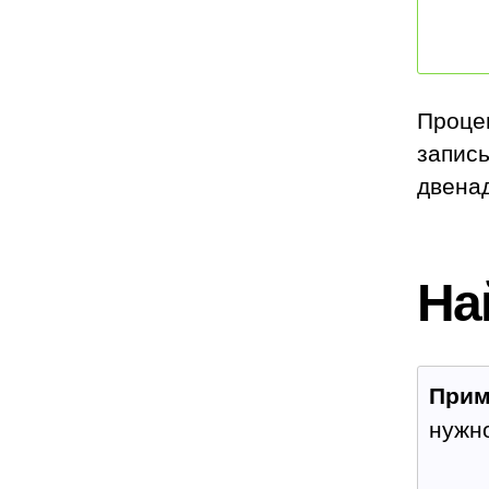
Проце
запис
двенад
На
Прим
нужн