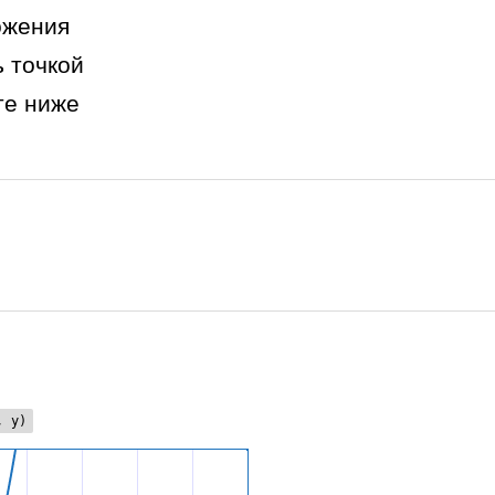
ожения
 точкой
те ниже
, y)