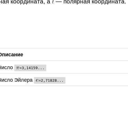
ая координата, а
— полярная координата.
Описание
Число
=3,14159...
Число Эйлера
=2,71828...