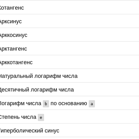
Котангенс
Арксинус
Арккосинус
Арктангенс
Арккотангенс
Натуральный логарифм числа
Десятичный логарифм числа
Логарифм числа
по основанию
b
a
Степень числа
e
Гиперболический синус