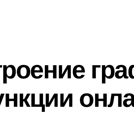
троение гра
нкции онл