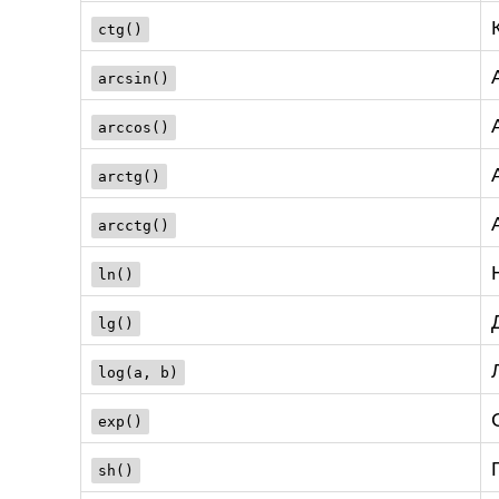
ctg()
arcsin()
arccos()
arctg()
arcctg()
ln()
lg()
log(a, b)
exp()
sh()