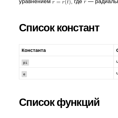
уравнением
где
— радиальн
Список констант
Константа
pi
e
Список функций