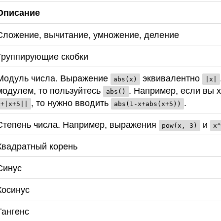
Описание
Сложение, вычитание, умножение, деление
Группирующие скобки
Модуль числа. Выражение
эквивалентно
abs(x)
|x|
модулем, то пользуйтесь
. Например, если вы 
abs()
, то нужно вводить
.
x+|x+5||
abs(1-x+abs(x+5))
Степень числа. Например, выражения
и
pow(x, 3)
x^
Квадратный корень
Синус
Косинус
Тангенс