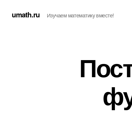
umath.ru
Изучаем математику вместе!
Пос
фу