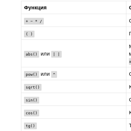
Функция
+ − * /
( )
или
abs()
| |
или
pow()
^
sqrt()
sin()
cos()
tg()