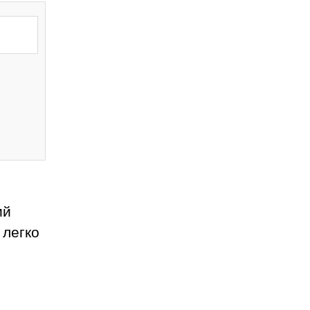
ий
 легко