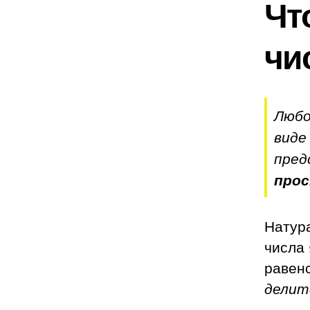
Чт
чи
Люб
виде
пред
про
Натур
числа
равен
делит