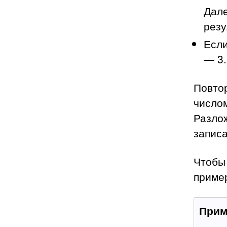
Дале
резу
Если
— 3.
Повтор
числом
Разлож
записа
Чтобы
приме
Прим