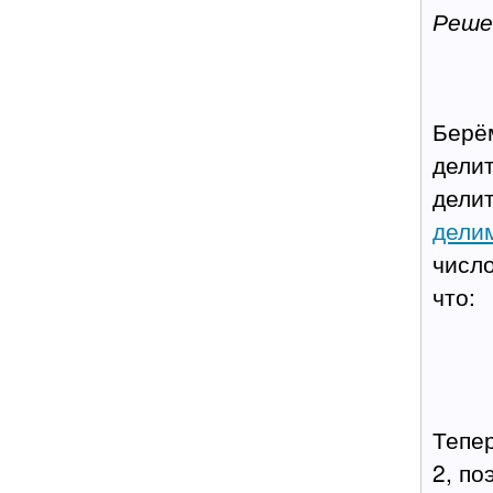
Реше
Берём
делит
делит
дели
число
что:
Тепер
2, по