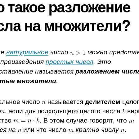
о такое разложение
сла на множители?
ое
натуральное
число
можно предста
 произведения
простых чисел
. Это
ставление называется
разложением числ
стые множители
.
альное число
называется
делителем
цело
если для подходящего целого числа
вер
ство
. В этом случае говорят, что
ся на
или что число
кратно числу
.