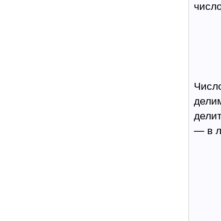
число
Число
дели
делит
— в 