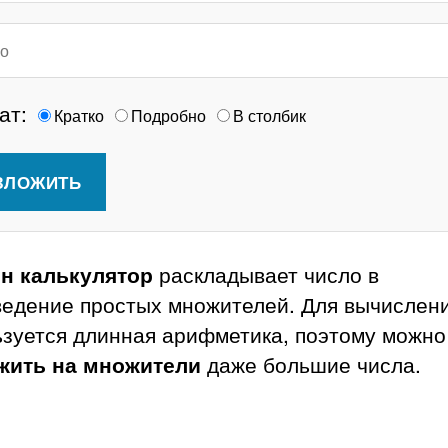
ат:
Кратко
Подробно
В столбик
н калькулятор
раскладывает число в
ведение простых множителей. Для вычислен
зуется длинная арифметика, поэтому можно
жить на множители
даже большие числа.