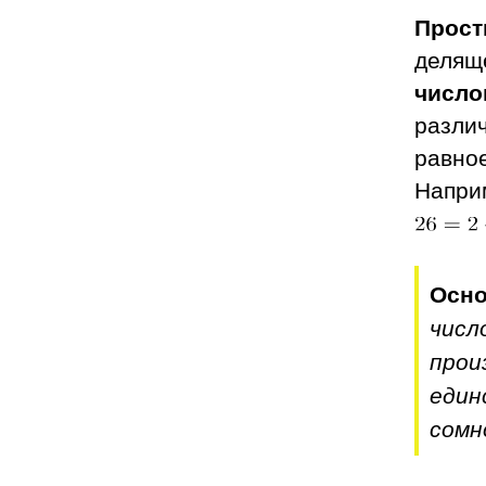
Прост
деляще
число
разли
равно
Напри
Осно
числ
прои
един
сомн