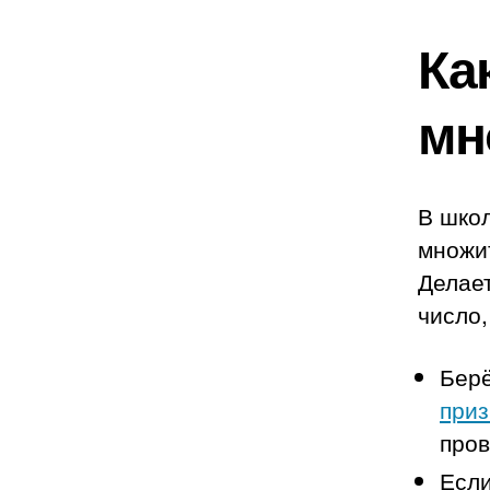
Ка
мн
В школ
множи
Делает
число,
Берё
приз
пров
Если