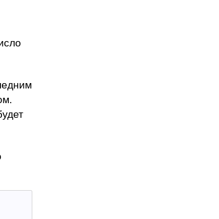
.
исло
ледним
ом.
будет
о