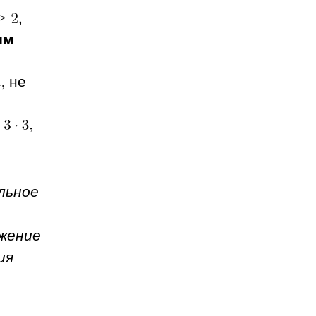
,
ым
не
льное
ожение
ия